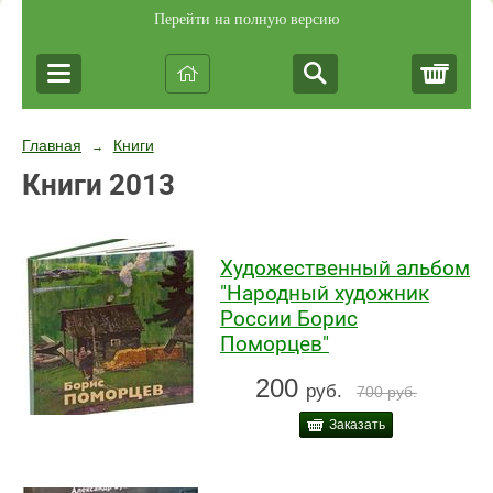
Перейти на полную версию
Корз
Главная
Книги
→
Книги 2013
Художественный альбом
"Народный художник
России Борис
Поморцев"
200
руб.
700
руб.
Заказать