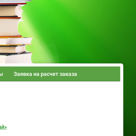
ы
Заявка на расчет заказа
ай»