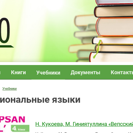
я
Книги
Документы
Контакт
Учебники
Учебники
иональные языки
Н. Кукоева, М. Гиниятуллина «Вепсский