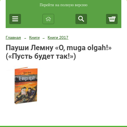
Перейти на полную версию
Корз
Главная
Книги
Книги 2017
→
→
Пауши Лемну «O, muga olgah!»
(«Пусть будет так!»)