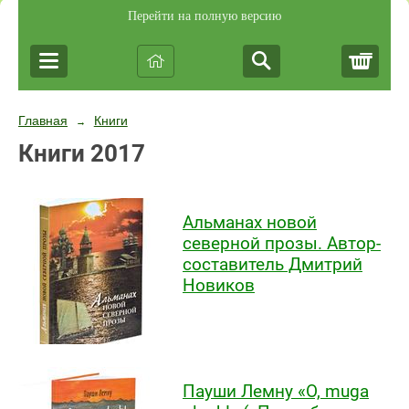
Перейти на полную версию
Корз
Главная
Книги
→
Книги 2017
Альманах новой
северной прозы. Автор-
составитель Дмитрий
Новиков
Пауши Лемну «O, muga